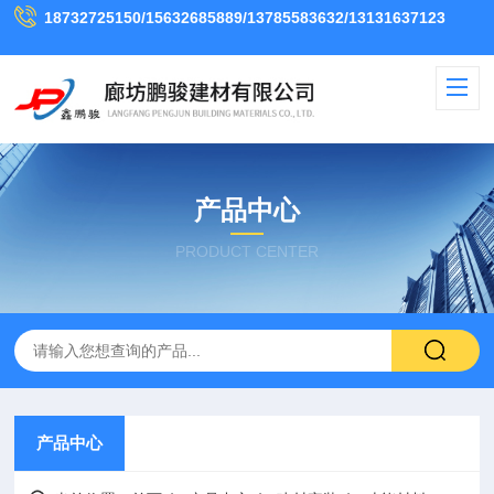
18732725150/15632685889/13785583632/13131637123
产品中心
PRODUCT CENTER
产品中心