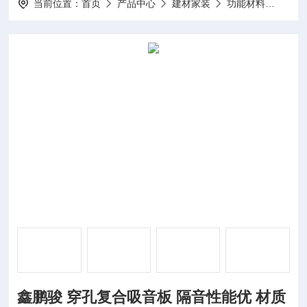
当前位置：
首页
产品中心
建材家装
功能材料
鑫鹏
鑫鹏骏 穿孔复合吸音板 隔音性能优 材质