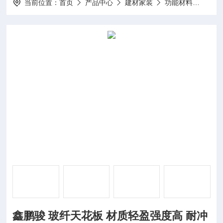
当前位置：
首页
产品中心
建材家装
功能材料
鑫鹏
鑫鹏骏 玻纤天花板 材质轻盈强度高 耐冲