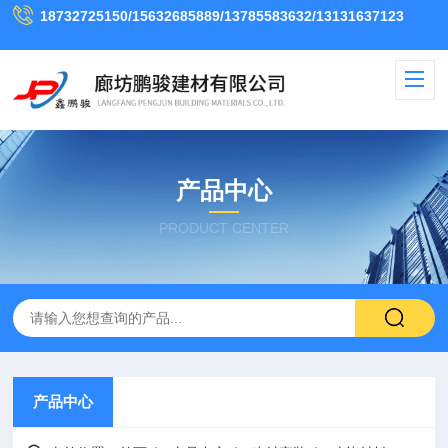
18732725150/15632685889/13785583632/13131637123
产品中心
PRODUCT CENTER
产品中心