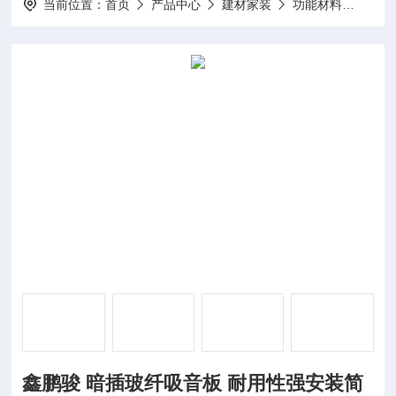
当前位置：
首页
产品中心
建材家装
功能材料
鑫鹏
鑫鹏骏 暗插玻纤吸音板 耐用性强安装简