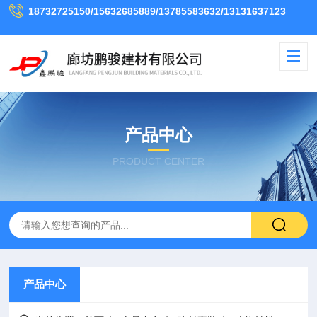
18732725150/15632685889/13785583632/13131637123
产品中心
PRODUCT CENTER
产品中心