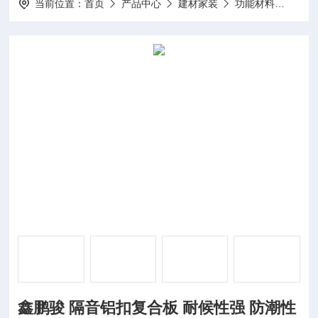
当前位置：
首页
产品中心
建材家装
功能材料
鑫鹏
鑫鹏骏 隔音铝扣复合板 耐候性强 防潮性