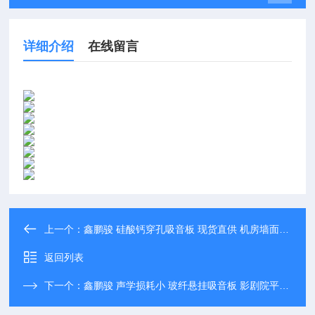
详细介绍
在线留言
上一个：
鑫鹏骏 硅酸钙穿孔吸音板 现货直供 机房墙面吊顶用天花板 实力厂家
返回列表
下一个：
鑫鹏骏 声学损耗小 玻纤悬挂吸音板 影剧院平衡音响效果 批量生产