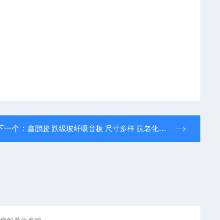
下一个：
鑫鹏骏 跌级玻纤吸音板 尺寸多样 抗老化耐候性强 厂家定制