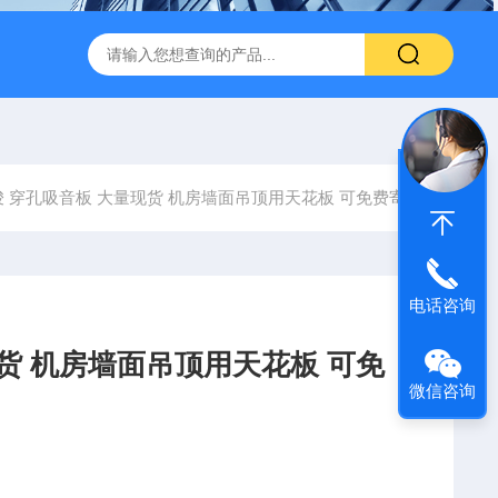
600 600*1200鑫鹏骏 岩棉天花板 防火抗下陷 吸音吊顶
玻纤吸
 穿孔吸音板 大量现货 机房墙面吊顶用天花板 可免费寄样
电话咨询
货 机房墙面吊顶用天花板 可免
微信咨询