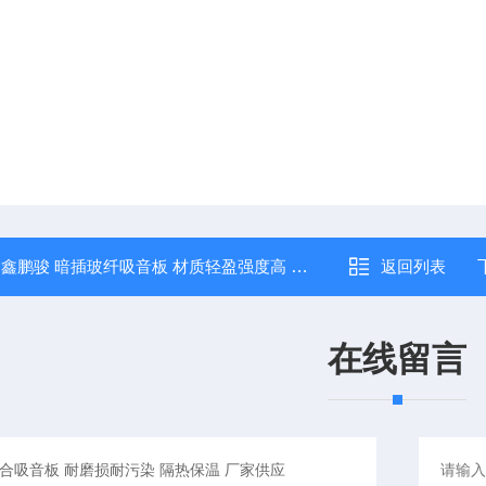
：
鑫鹏骏 暗插玻纤吸音板 材质轻盈强度高 耐冲击抗变形 全国配送
返回列表
在线留言