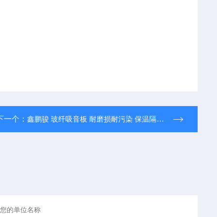
下一个：
鑫鹏骏 玻纤吸音板 耐磨损耐污染 保温隔热好 支持定制