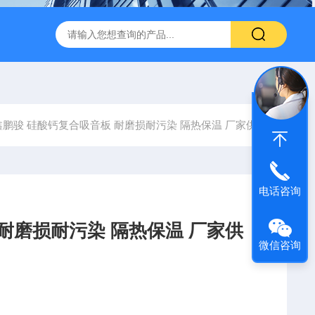
600 600*1200鑫鹏骏 岩棉天花板 防火抗下陷 吸音吊顶
玻纤吸
鑫鹏骏 硅酸钙复合吸音板 耐磨损耐污染 隔热保温 厂家供应
电话咨询
耐磨损耐污染 隔热保温 厂家供
微信咨询