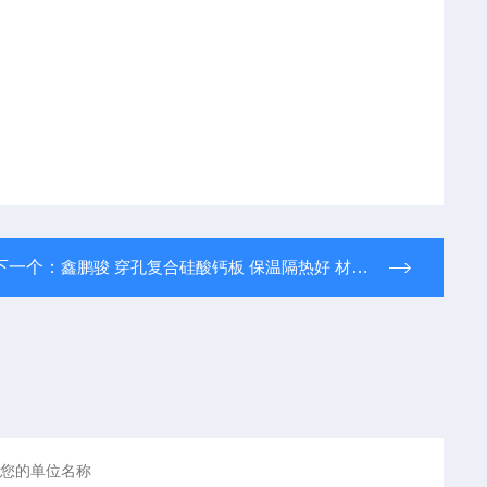
下一个：
鑫鹏骏 穿孔复合硅酸钙板 保温隔热好 材质轻盈强度高 大量生产