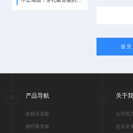
不止墙面！穿孔吸音板的隐藏应用版图，藏着多少降噪新可能？
产品导航
关于
岩棉天花板
公司简
玻纤吸音板
企业文