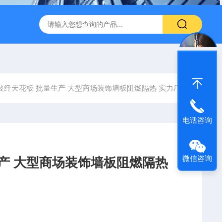
600 600*1200鑫鹏骏 岩棉天花板 防火抗下陷 吸音吊顶
玻纤吸
玻纤天花板 批量生产 大型商场装饰墙板阻燃隔热 实力厂家
电话咨询
微信咨询
生产 大型商场装饰墙板阻燃隔热