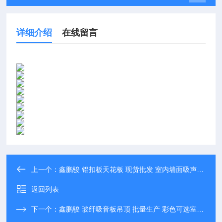
详细介绍
在线留言
上一个：
鑫鹏骏 铝扣板天花板 现货批发 室内墙面吸声降噪材料 大型厂家
返回列表
下一个：
鑫鹏骏 玻纤吸音板吊顶 批量生产 彩色可选室内吊顶材料 一站式服务