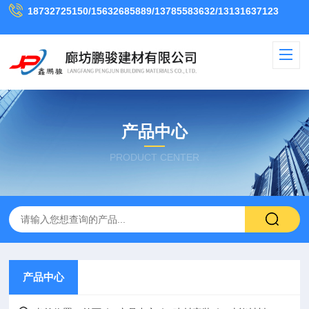
18732725150/15632685889/13785583632/13131637123
产品中心
PRODUCT CENTER
产品中心