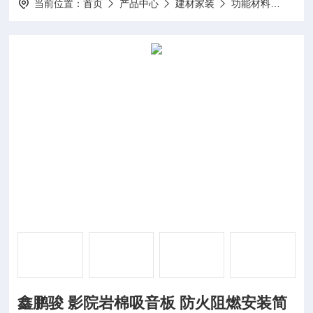
当前位置：
首页
产品中心
建材家装
功能材料
鑫鹏
鑫鹏骏 影院岩棉吸音板 防火阻燃安装简