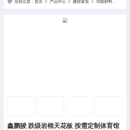
当前位置：
首页
产品中心
建材家装
功能材料
鑫鹏
鑫鹏骏 跌级岩棉天花板 按需定制体育馆