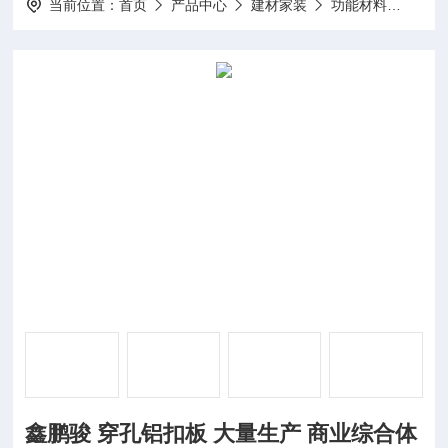
当前位置：
首页
产品中心
建材家装
功能材料
鑫鹏
鑫鹏骏 穿孔铝扣板 大量生产 商业综合体