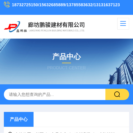
18732725150/15632685889/13785583632/13131637123
产品中心
PRODUCT CENTER
产品中心