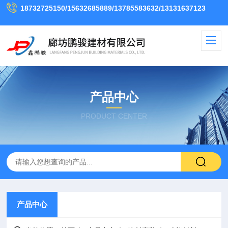
18732725150/15632685889/13785583632/13131637123
产品中心
PRODUCT CENTER
产品中心