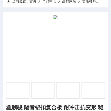
当前位置：
首页
产品中心
建材家装
功能材料
鑫鹏
鑫鹏骏 隔音铝扣复合板 耐冲击抗变形 稳