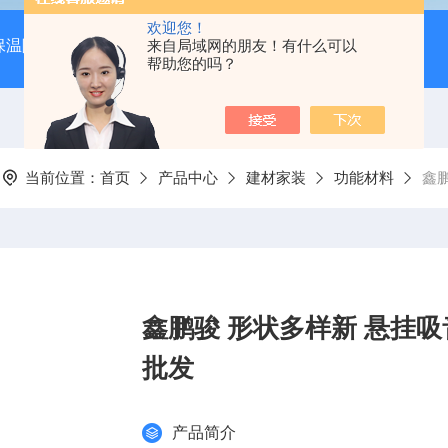
欢迎您！
保温隔音降噪）
岩棉吸音板（吊顶专用装饰材料）
来自局域网的朋友！有什么可以
600*
帮助您的吗？
当前位置：
首页
产品中心
建材家装
功能材料
鑫
鑫鹏骏 形状多样新 悬挂吸
批发
产品简介