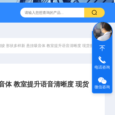
600 600*1200鑫鹏骏 岩棉天花板 防火抗下陷 吸音吊顶
玻纤吸
鹏骏 形状多样新 悬挂吸音体 教室提升语音清晰度 现货批发
电话咨询
音体 教室提升语音清晰度 现货
微信咨询