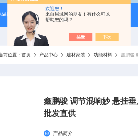
欢迎您！
保温隔音降噪）
岩棉吸音板（吊顶专用装饰材料）
来自局域网的朋友！有什么可以
600*
帮助您的吗？
当前位置：
首页
产品中心
建材家装
功能材料
鑫鹏骏 
鑫鹏骏 调节混响妙 悬挂
批发直供
产品简介