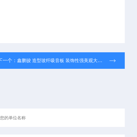
下一个：
鑫鹏骏 造型玻纤吸音板 装饰性强美观大方 隔音性能优 批量供应