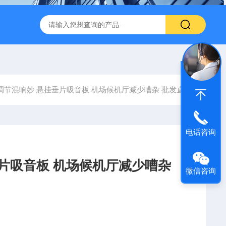
600 600*1200鑫鹏骏 岩棉天花板 防火抗下陷 吸音吊顶
玻纤吸
调节混响妙 悬挂垂片吸音板 机场候机厅减少嘈杂 批发直供
电话咨询
垂片吸音板 机场候机厅减少嘈杂
微信咨询