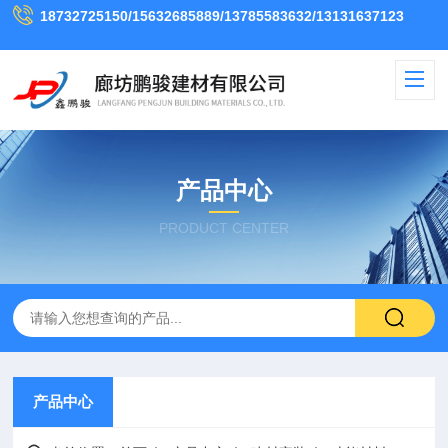
18732725150/15632685889/13785583632/13131637123
产品中心
PRODUCT CENTER
产品中心