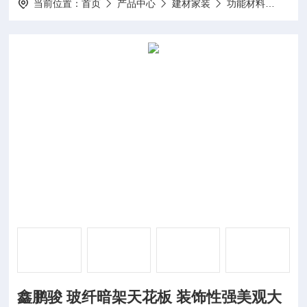
当前位置：
首页
产品中心
建材家装
功能材料
鑫鹏
鑫鹏骏 玻纤暗架天花板 装饰性强美观大