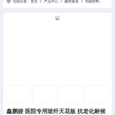
当前位置：
首页
产品中心
建材家装
功能材料
鑫鹏
鑫鹏骏 医院专用玻纤天花板 抗老化耐候