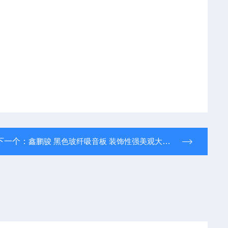
下一个：
鑫鹏骏 黑色玻纤吸音板 装饰性强美观大方 防水防潮 全国配送