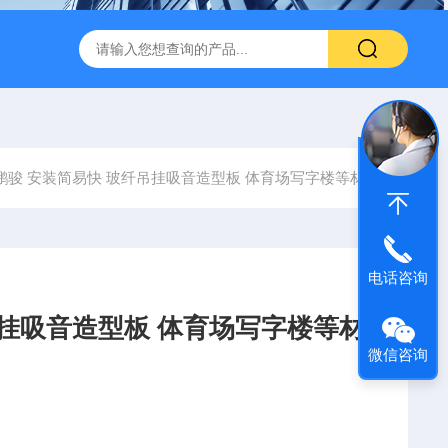
600 600*1200鑫鹏骏 岩棉天花板 防火抗下陷 吸音吊顶
玻纤吸
鹏骏 安装简易快 玻纤吊挂吸音造型板 体育场写字楼等材料
电话咨询
吊挂吸音造型板 体育场写字楼等材
微信咨询