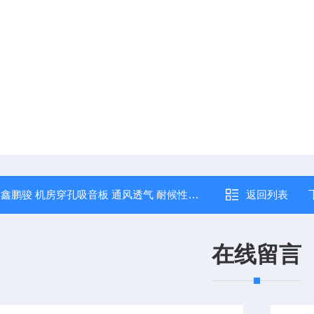
：
鑫鹏骏 机房穿孔吸音板 通风透气 耐候性强 大量现货
返回列表
在线留言