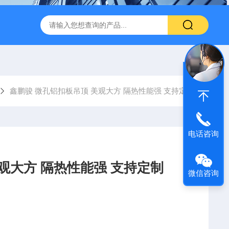
600 600*1200鑫鹏骏 岩棉天花板 防火抗下陷 吸音吊顶
玻纤吸
鑫鹏骏 微孔铝扣板吊顶 美观大方 隔热性能强 支持定制
电话咨询
观大方 隔热性能强 支持定制
微信咨询