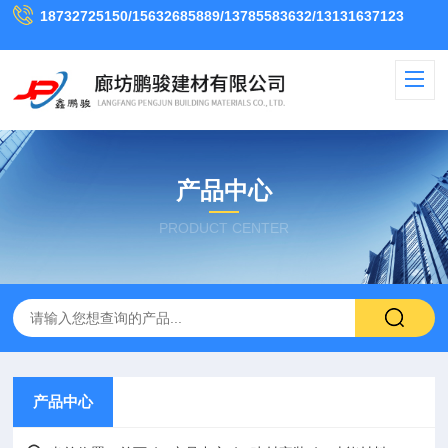
18732725150/15632685889/13785583632/13131637123
产品中心
PRODUCT CENTER
产品中心