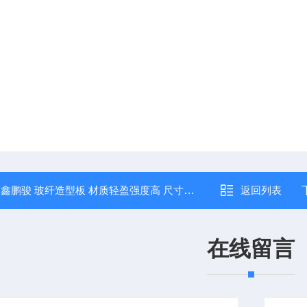
：
鑫鹏骏 玻纤造型板 材质轻盈强度高 尺寸多样 厂家供应
返回列表
在线留言