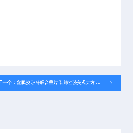
下一个：
鑫鹏骏 玻纤吸音垂片 装饰性强美观大方 防水防潮 厂家定制