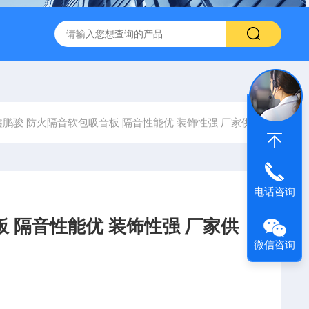
600 600*1200鑫鹏骏 岩棉天花板 防火抗下陷 吸音吊顶
玻纤吸
鑫鹏骏 防火隔音软包吸音板 隔音性能优 装饰性强 厂家供应
电话咨询
 隔音性能优 装饰性强 厂家供
微信咨询