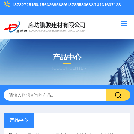
18732725150/15632685889/13785583632/13131637123
产品中心
PRODUCT CENTER
产品中心