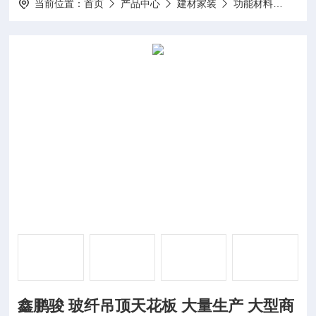
当前位置：
首页
产品中心
建材家装
功能材料
鑫鹏
鑫鹏骏 玻纤吊顶天花板 大量生产 大型商