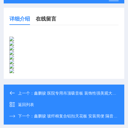
详细介绍
在线留言
上一个：
鑫鹏骏 医院专用吊顶吸音板 装饰性强美观大方 隔音降噪 批量供应
返回列表
下一个：
鑫鹏骏 玻纤棉复合铝扣天花板 安装简便 隔音性能优 大量现货