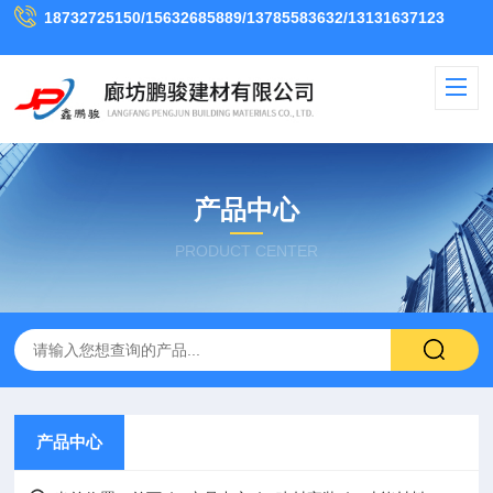
18732725150/15632685889/13785583632/13131637123
产品中心
PRODUCT CENTER
产品中心