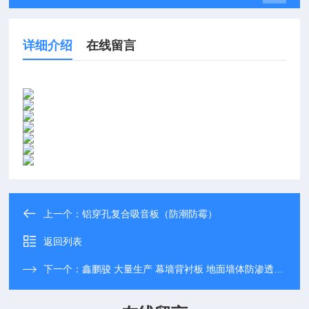
详细介绍
在线留言
上一个：
铝穿孔复合吸音板（防潮防霉）
返回列表
下一个：
鑫鹏骏 大量生产 幕墙背衬板 地面墙体防渗透板轻质高强 可免费拿样