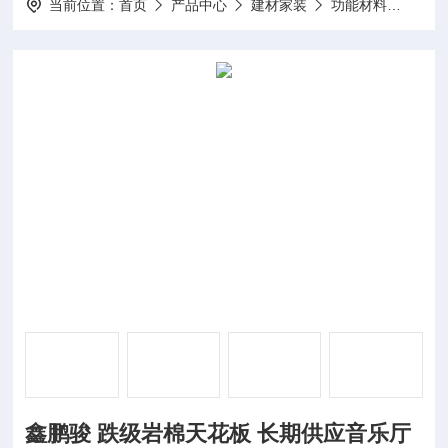
当前位置：
首页
产品中心
建材家装
功能材料
鑫鹏
鑫鹏骏 跌级岩棉天花板 长期供应音乐厅