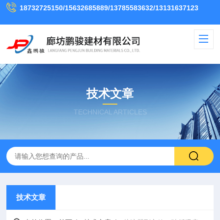
18732725150/15632685889/13785583632/13131637123
技术文章
TECHNICAL ARTICLES
技术文章